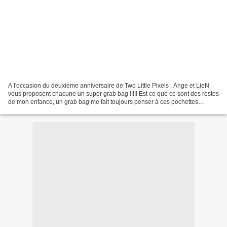
A l'occasion du deuxième anniversaire de Two Little Pixels , Ange et LieN
vous proposent chacune un super grab bag !!!!! Est ce que ce sont des restes
de mon enfance, un grab bag me fait toujours penser à ces pochettes
surprise que j'aimais tant :=))...