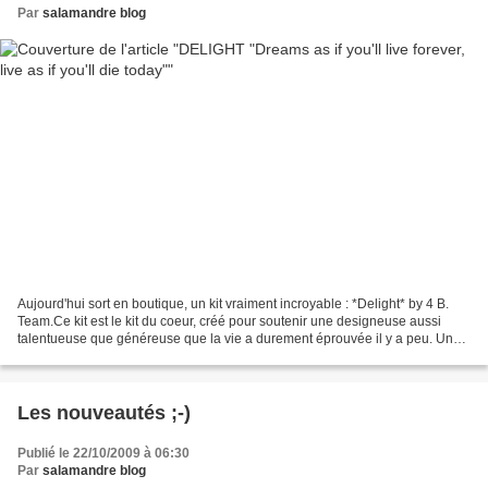
Par
salamandre blog
Aujourd'hui sort en boutique, un kit vraiment incroyable : *Delight* by 4 B.
Team.Ce kit est le kit du coeur, créé pour soutenir une designeuse aussi
talentueuse que généreuse que la vie a durement éprouvée il y a peu. Une
formidable équipe de designeuses,...
Les nouveautés ;-)
Publié le 22/10/2009 à 06:30
Par
salamandre blog