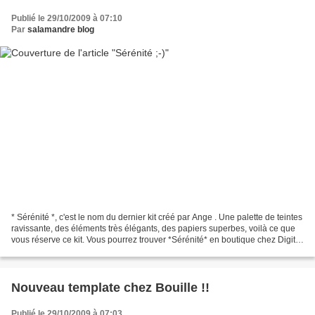
Publié le 29/10/2009 à 07:10
Par
salamandre blog
* Sérénité *, c'est le nom du dernier kit créé par Ange . Une palette de teintes
ravissante, des éléments très élégants, des papiers superbes, voilà ce que
vous réserve ce kit. Vous pourrez trouver *Sérénité* en boutique chez Digital
Créa . Voici les...
Nouveau template chez Bouille !!
Publié le 29/10/2009 à 07:03