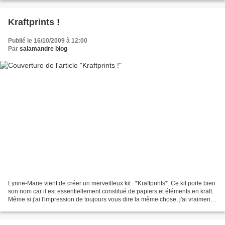
Kraftprints !
Publié le 16/10/2009 à 12:00
Par
salamandre blog
Lynne-Marie vient de créer un merveilleux kit : *Kraftprints*. Ce kit porte bien
son nom car il est essentiellement constitué de papiers et éléments en kraft.
Même si j'ai l'impression de toujours vous dire la même chose, j'ai vraiment
adoré ce kit. Les...