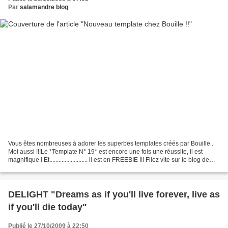
Par
salamandre blog
Vous êtes nombreuses à adorer les superbes templates créés par Bouille .
Moi aussi !!!Le *Template N° 19* est encore une fois une réussite, il est
magnifique ! Et......................... il est en FREEBIE !!! Filez vite sur le blog de
Bouille pour télécharger...
DELIGHT "Dreams as if you'll live forever, live as
if you'll die today"
Publié le 27/10/2009 à 22:50