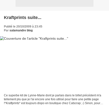
Kraftprints suite...
Publié le 20/10/2009 à 23:45
Par
salamandre blog
Ce superbe kit de Lynne-Marie dont je parlais dans le billet précédent m'a
tellement plu que je l'ai encore une fois utilisé pour faire une petite page
!*Kraftprints* est toujours dispo en boutique chez Catscrap ;-) Sinon, pour
celles qui suivent le feuilleton...