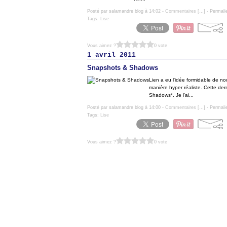
Posté par salamandre blog à 14:02 -
Commentaires [
…
]
- Permali
Tags:
Lise
Vous aimez ?
0 vote
1 avril 2011
Snapshots & Shadows
Lien a eu l'idée formidable de no
manière hyper réaliste. Cette dern
Shadows*. Je l'ai...
Posté par salamandre blog à 14:00 -
Commentaires [
…
]
- Permali
Tags:
Lise
Vous aimez ?
0 vote