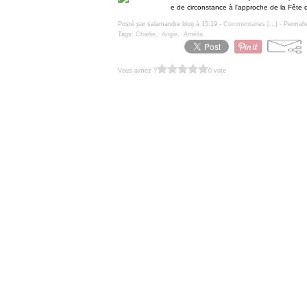
e de circonstance à l'approche de la Fête d
Posté par salamandre blog à 15:19 -
Commentaires [
…
]
- Permali
Tags:
Charlie
,
Angie
,
Amélia
Vous aimez ?
0 vote