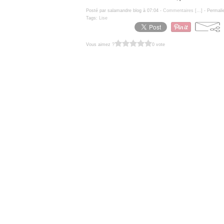
Posté par salamandre blog à 07:04 -
Commentaires [
…
]
- Permali
Tags:
Lise
Vous aimez ?
0 vote