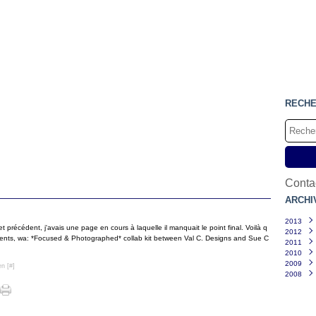
RECH
Contac
ARCHI
2013
et précédent, j'avais une page en cours à laquelle il manquait le point final. Voilà q
2012
Mars
lements, wa: *Focused & Photographed* collab kit between Val C. Designs and Sue C
2011
Févri
Déce
2010
Janvi
Juille
Déce
2009
Juin
Nove
Déce
(
en [
#
]
2008
Mai
Octo
Nove
Déce
(
Mars
Sept
Octo
Nove
Déce
Févri
Août
Sept
Octo
Nove
Janvi
Juille
Août
Sept