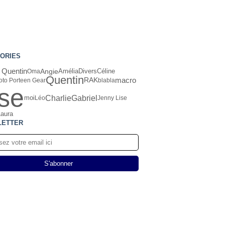
ORIES
t Quentin
Angie
Amélia
Oma
Divers
Céline
Quentin
macro
RAK
oto Porteen Gear
blabla
ise
Charlie
Gabriel
moi
Léo
Jenny Lise
Laura
LETTER