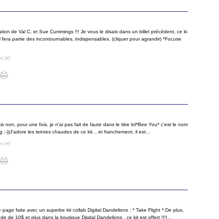
Juin
Juille
Août
(
Mai
Juin
Juille
(
Avril
Mai
Juin
(
Mars
Avril
Mai
(
Févri
Mars
Avril
ion de Val C. et Sue Cummings !!! Je vous le disais dans un billet précédent, ce ki
Janvi
Févri
Mars
il fera partie des incontournables, indispensables. (cliquer pour agrandir) *Focuse
Janvi
Févri
Janvi
en [
#
]
s non, pour une fois, je n'ai pas fait de faute dans le titre lol*Bee You* c'est le nom
:-))J'adore les teintes chaudes de ce kit... et franchement, il est...
en [
#
]
page faite avec un superbe kit collab Digital Dandelions : * Take Flight *.De plus,
e de 10$ et plus dans la boutique Digital Dandelions , ce kit est offert !!!!...