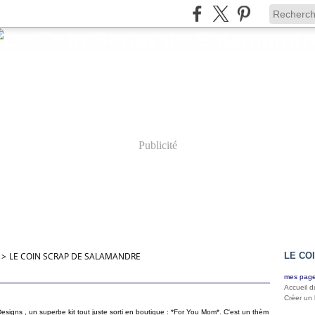
Publicité
>
LE COIN SCRAP DE SALAMANDRE
LE CO
mes page
Accueil d
Créer un
 Designs , un superbe kit tout juste sorti en boutique : *For You Mom*. C'est un thèm