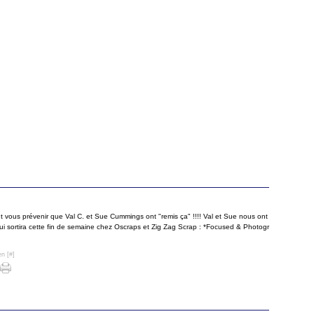
ent vous prévenir que Val C. et Sue Cummings ont "remis ça" !!!! Val et Sue nous ont
ui sortira cette fin de semaine chez Oscraps et Zig Zag Scrap : *Focused & Photogr
en [
#
]