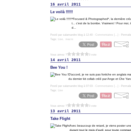
16 avril 2011
Le voilà !!!!!!
*Focused & Photographed*, la dernière créat
t... c'est de la bombe. Vraiment ! Pour moi, 
d...
Posté par salamandre blog à 12:40 -
Commentaires [
…
]
- Permali
Tags:
Lise
,
macro
Vous aimez ?
0 vote
14 avril 2011
Bee You !
D'accord, je ne suis pas fortiche en anglais mai
du dernier kit collab créé par Ange et Che Yang 
Posté par salamandre blog à 07:03 -
Commentaires [
…
]
- Permali
Tags:
Lise
Vous aimez ?
0 vote
13 avril 2011
Take Flight
Avec beaucoup de retard, je viens poster une 
durant tout le mois d'avril, pour toute command