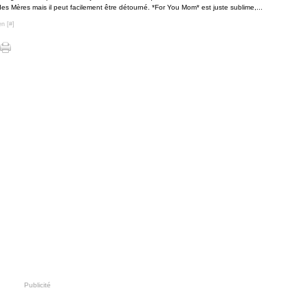
es Mères mais il peut facilement être détourné. *For You Mom* est juste sublime,...
en [
#
]
Publicité