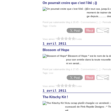
On pourrait croire que c'est l'été ;-))
En tout cas, jusqu'à d
moment de trainer de
ge depuis........... de
Posté par salamandre blog à 16:45 -
Commentaires [
…
]
- Permali
Tags:
Charlie
Vous aimez ?
0 vote
1 avril 2011
Blossom of Hope
* Blossom of Hope * est le nom de la de
pour son entrée dans la toute nouvelle
nt en serait...
Posté par salamandre blog à 17:45 -
Commentaires [
…
]
- Permali
Tags:
Lise
Vous aimez ?
0 vote
1 avril 2011
The Kitschy Kit !
Actu scrap plutôt chargée ce vendredi ;-
ouveauté de Pink Reptile Designs : * The
vril....