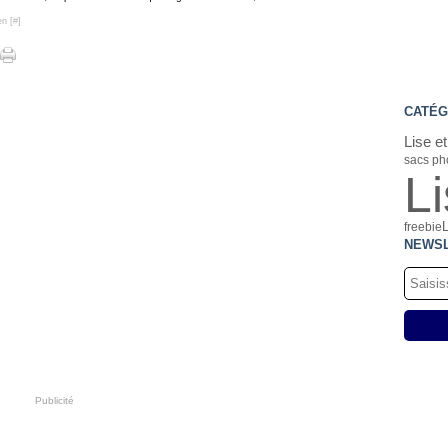
en [
#
]
CATÉG
Lise e
sacs ph
L
freebie
NEWS
Publicité