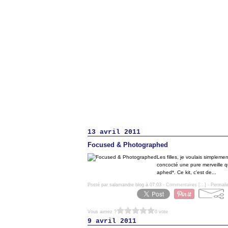
13 avril 2011
Focused & Photographed
Les filles, je voulais simplem
concocté une pure merveille q
aphed*. Ce kit, c'est de...
Posté par salamandre blog à 07:03 -
Commentaires [
…
]
- Permali
Vous aimez ?
0 vote
9 avril 2011