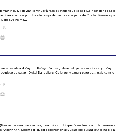
emain inclus, il devrait continuer à faire ce magnifique soleil ;-)Ce n'est donc pas le
vant un écran de pc...Juste le temps de mettre cette page de Charlie. Première pa
s lustres.Je ne me...
en [
#
]
rnière création d' Ange ... Il s'agit d'un magnifique kit spécialement créé par Ange
 boutique de scrap : Digital Dandelions .Ce kit est vraiment superbe... mais comme
en [
#
]
)Mais on ne s'en plaindra pas, hein ! Voici un kit que j'aime beaucoup, la dernière n
 Kitschy Kit *. Mirjam est "guest designer* chez Sugarhillco durant tout le mois d'a