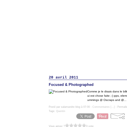
20 avril 2011
Focused & Photographed
Comme je le disais dans le bill
ui est chose faite ;-) pps, e
ummings @ Oscraps and @...
Posté par salamandre blog à 07:00 -
Commentaires [
…
]
- Permali
Tags:
Quentin
Vous aimez ?
0 vote