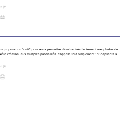
en [
#
]
us proposer un "outil" pour nous permettre d'ombrer très facilement nos photos de
ière création, aux multiples possibilités, s'appelle tout simplement : *Snapshots &
en [
#
]