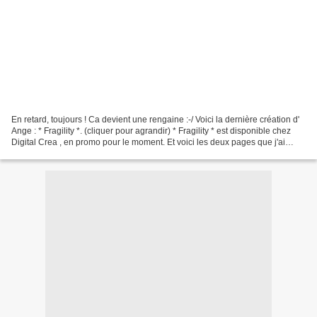
En retard, toujours ! Ca devient une rengaine :-/ Voici la dernière création d'
Ange : * Fragility *. (cliquer pour agrandir) * Fragility * est disponible chez
Digital Crea , en promo pour le moment. Et voici les deux pages que j'ai
faites avec * Fragility...