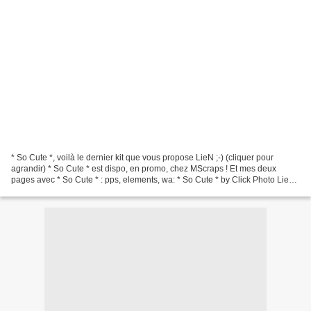
* So Cute *, voilà le dernier kit que vous propose LieN ;-) (cliquer pour
agrandir) * So Cute * est dispo, en promo, chez MScraps ! Et mes deux
pages avec * So Cute * : pps, elements, wa: * So Cute * by Click Photo LieN
@ MScraps