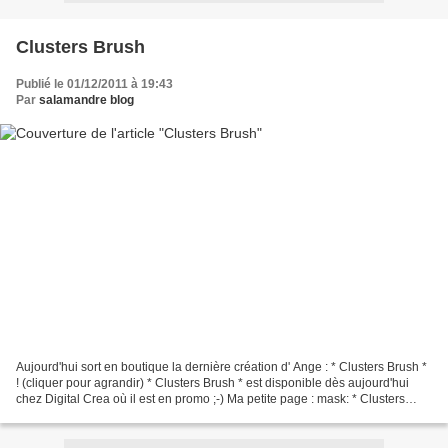
Clusters Brush
Publié le 01/12/2011 à 19:43
Par
salamandre blog
Aujourd'hui sort en boutique la dernière création d' Ange : * Clusters Brush *
! (cliquer pour agrandir) * Clusters Brush * est disponible dès aujourd'hui
chez Digital Crea où il est en promo ;-) Ma petite page : mask: * Clusters
Brush * by Ange Designs...