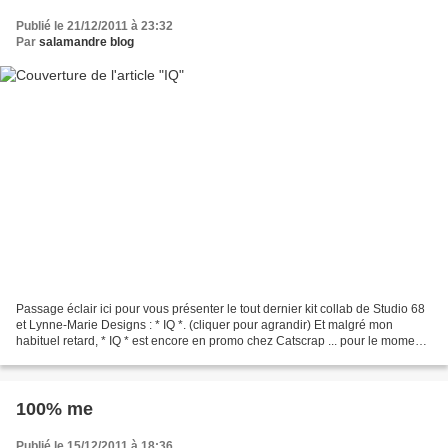
Publié le 21/12/2011 à 23:32
Par
salamandre blog
Passage éclair ici pour vous présenter le tout dernier kit collab de Studio 68
et Lynne-Marie Designs : * IQ *. (cliquer pour agrandir) Et malgré mon
habituel retard, * IQ * est encore en promo chez Catscrap ... pour le moment !
pps, elements, WA: * IQ...
100% me
Publié le 15/12/2011 à 18:36