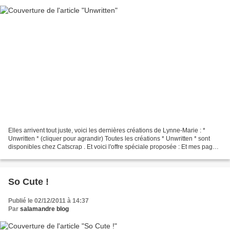
Elles arrivent tout juste, voici les dernières créations de Lynne-Marie : *
Unwritten * (cliquer pour agrandir) Toutes les créations * Unwritten * sont
disponibles chez Catscrap . Et voici l'offre spéciale proposée : Et mes pages
avec * Unwritten * :...
So Cute !
Publié le 02/12/2011 à 14:37
Par
salamandre blog