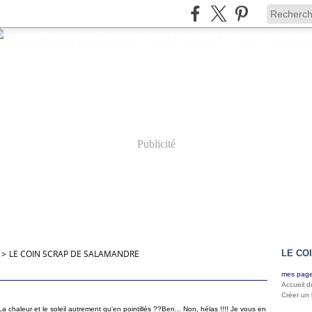
Publicité
>
LE COIN SCRAP DE SALAMANDRE
LE CO
mes page
Accueil d
Créer un
??La chaleur et le soleil autrement qu'en pointillés ??Ben... Non, hélas !!!! Je vous en