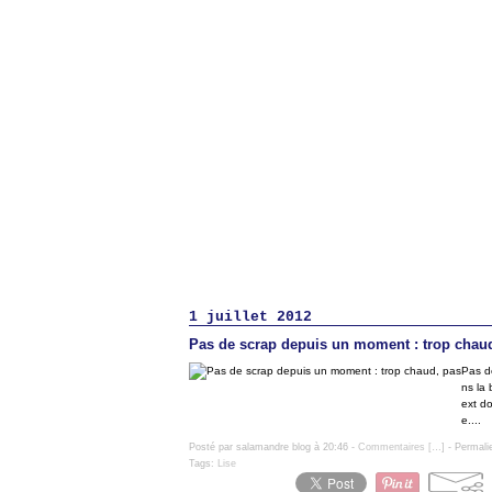
1 juillet 2012
Pas de scrap depuis un moment : trop chau
Pas d
ns la
ext d
e....
Posté par salamandre blog à 20:46 -
Commentaires [
…
]
- Permali
Tags:
Lise