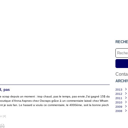
RECH
Contac
ARCHI
d, pas
2013
2012
Mars
e scrap depuis un moment : trop chaud, pas le temps, pas envie.J'ai gagné 15$ da
2011
Févri
Déce
 boutique d'Anna Aspnes chez Oscraps grâce à un commentaire laissé chez Whatn
2010
Janvi
Juille
Déce
ont je suis fan. Le hasard a voulu ce commentaire, le 4000ème, soit la bonne pioch
2009
Juin
Nove
Déce
(
2008
Mai
Octo
Nove
Déce
(
Mars
Sept
Octo
Nove
Déce
en [
#
]
Févri
Août
Sept
Octo
Nove
Janvi
Juille
Août
Sept