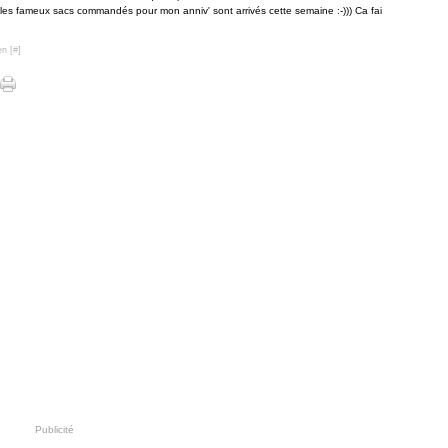
, les fameux sacs commandés pour mon anniv' sont arrivés cette semaine :-))) Ca fai
en [
#
]
Publicité