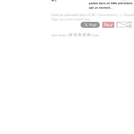
parlais dans un billet précédent
sait un moment...
Posté par salamandre blog à 17:40 -
Commentaires [
…
]
- Permali
Tags:
sacs photo Porteen Gear
Vous aimez ?
0 vote