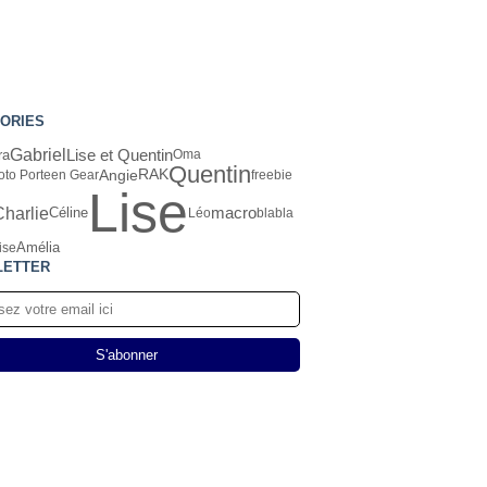
ORIES
Gabriel
Lise et Quentin
ra
Oma
Quentin
Angie
RAK
oto Porteen Gear
freebie
Lise
Charlie
macro
Céline
Léo
blabla
Amélia
ise
LETTER