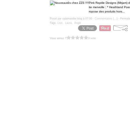
Pink Reptile Designs (Mirjam) 
ite merveille : * Heathland Po
ropose des produits hors...
Posté par salamandre blog à 07:00 -
Commentaires [
…
]
- Permali
Tags:
Lise
,
Laura
,
Angie
Vous aimez ?
0 vote