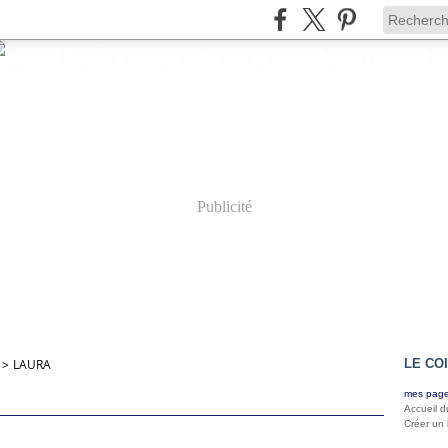
Publicité
>
LAURA
LE CO
mes page
Accueil d
Créer un