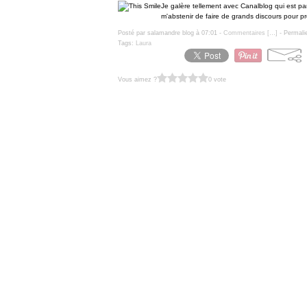
Je galère tellement avec Canalblog qui est pa
m'abstenir de faire de grands discours pour prés
Posté par salamandre blog à 07:01 -
Commentaires [
…
]
- Permali
Tags:
Laura
Vous aimez ?
0 vote