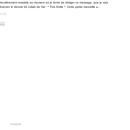
rticulièrement instable au moment où je tente de rédiger ce message, que je vais
enter le dernier kit collab de Val : * This Smile *. Cette petite merveille a...
en [
#
]
Publicité