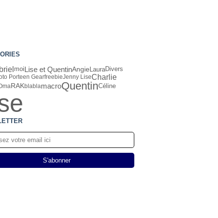
ORIES
riel
Lise et Quentin
Angie
Laura
moi
Divers
Charlie
oto Porteen Gear
freebie
Jenny Lise
Quentin
macro
RAK
Oma
blabla
Céline
ise
LETTER