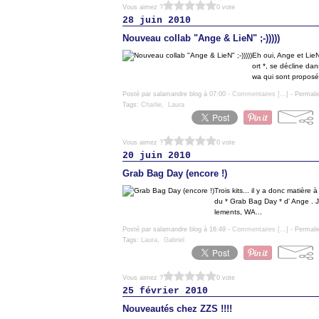
Vous aimez ?
0 vote
28 juin 2010
Nouveau collab "Ange & LieN" ;-)))))
Eh oui, Ange et LieN
ort *, se décline da
wa qui sont proposés, 
Posté par salamandre blog à 07:00 -
Commentaires [
…
]
- Permali
Tags:
Charlie
,
Laura
Vous aimez ?
0 vote
20 juin 2010
Grab Bag Day (encore !)
Trois kits... il y a donc matière
du * Grab Bag Day * d' Ange . Je
lements, WA...
Posté par salamandre blog à 16:49 -
Commentaires [
…
]
- Permali
Tags:
Laura
,
Gabriel
Vous aimez ?
0 vote
25 février 2010
Nouveautés chez ZZS !!!!