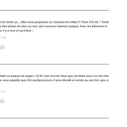
Juin
Juille
Août
(
Mai
Juin
Juille
(
Avril
Mai
Juin
(
Mars
Avril
Mai
(
Févri
Mars
Avril
Janvi
Févri
Mars
 ont remis ça... elles nous proposent un nouveau kit collab !!! Yeah !!Ce kit, * Comf
Janvi
Févri
ns des teintes du bleu au vert, des nuances vraiment sympas. Avec les éléments et
Janvi
il y a tout ce qu'il faut...
en [
#
]
 à faire un paquet de pages :=)) En voici encore deux que j'ai faites avec l'un des kits
 vous rappelle que d'ici quelques jours, il sera dévoilé et vendu au prix fort. pps, e
en [
#
]