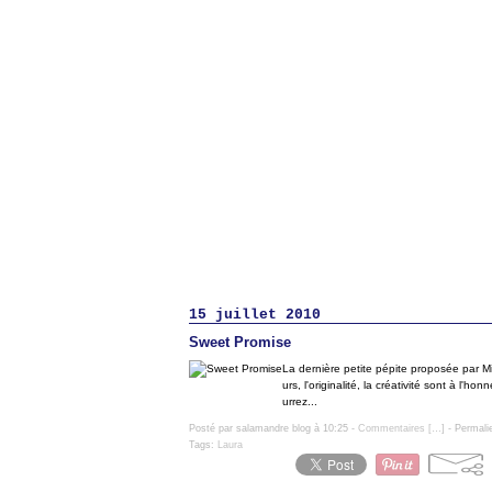
15 juillet 2010
Sweet Promise
La dernière petite pépite proposée par M
urs, l'originalité, la créativité sont à l'
urrez...
Posté par salamandre blog à 10:25 -
Commentaires [
…
]
- Permali
Tags:
Laura