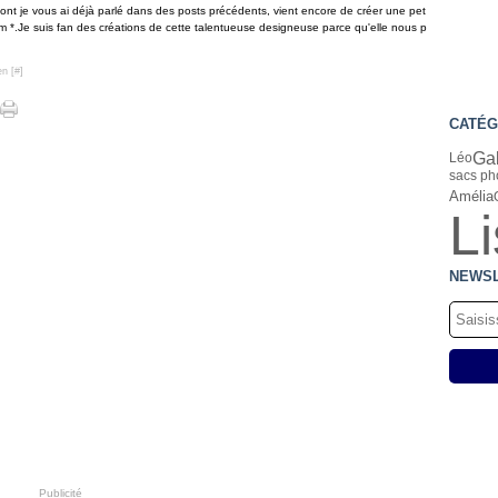
dont je vous ai déjà parlé dans des posts précédents, vient encore de créer une pet
em *.Je suis fan des créations de cette talentueuse designeuse parce qu'elle nous p
en [
#
]
CATÉG
Gab
Léo
sacs ph
Amélia
L
NEWS
Publicité