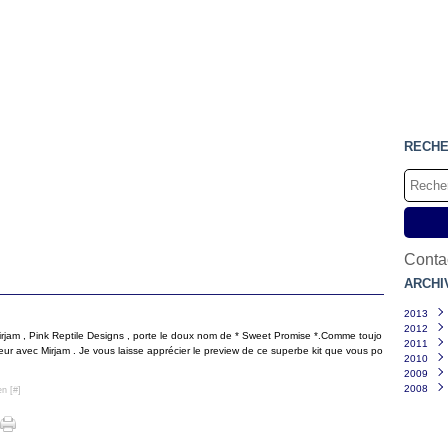
RECH
Contac
ARCHI
2013
2012
Mars
irjam , Pink Reptile Designs , porte le doux nom de * Sweet Promise *.Comme toujo
2011
Févri
Déce
honneur avec Mirjam . Je vous laisse apprécier le preview de ce superbe kit que vous po
2010
Janvi
Juille
Déce
2009
Juin
Nove
Déce
(
2008
Mai
Octo
Nove
Déce
(
en [
#
]
Mars
Sept
Octo
Nove
Déce
Févri
Août
Sept
Octo
Nove
Janvi
Juille
Août
Sept