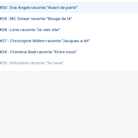
#30 : Eve Angeli raconte "Avant de partir"
#29 : MC Solaar raconte "Bouge de là"
28 : Lorie raconte "Je vais vite"
#27 : Christophe Willem raconte "Jacques a dit"
#26 : Chimène Badi raconte "Entre nous"
#25 : Indochine raconte "3e sexe"
#24 : Zaho raconte "C'est chelou"
#23 : Patrick Bruel raconte "Au café des délices"
#22 : Kyo raconte "Le chemin"
#21 : Nolwenn Leroy raconte "Cassé"
#20 : Patrick Hernandez raconte "Born to be alive"
#19 : Lorie raconte "Près de moi"