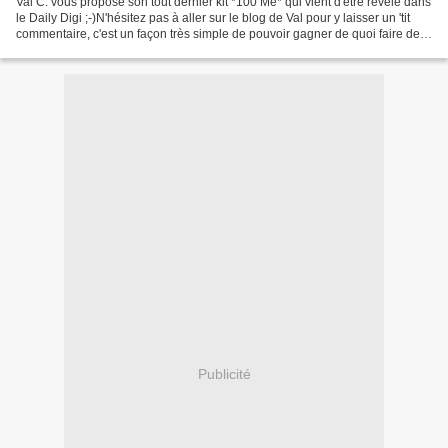
Val C. vous propose son tout dernier kit *100 Me* qui vient d'être révélé dans
le Daily Digi ;-)N'hésitez pas à aller sur le blog de Val pour y laisser un 'tit
commentaire, c'est un façon très simple de pouvoir gagner de quoi faire des
achats dans sa...
Publicité