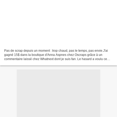
Pas de scrap depuis un moment : trop chaud, pas le temps, pas envie.J'ai
gagné 15$ dans la boutique d'Anna Aspnes chez Oscraps grâce à un
commentaire laissé chez Whatnext dont je suis fan. Le hasard a voulu ce
commentaire, le 4000ème, soit la bonne pioche....