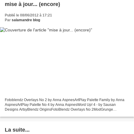
mise à jour... (encore)
Publié le 08/06/2012 à 17:21
Par
salamandre blog
Fotoblendz Overlays No 2 by Anna AspnesArtPlay Palette Family by Anna
AspnesArtPlay Palette No 4 by Anna AspnesWord Up! 4 - by Sausan
Designs ArtsyBlendz OriginsFotoBlendz Overlays No 2ModGrunge
FotoBlendz No 4ArtPlay Palette WildArtPlay Palette Poppyall...
La suite...