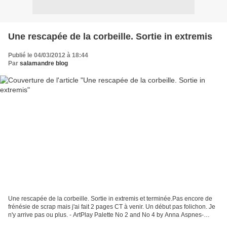
Une rescapée de la corbeille. Sortie in extremis
Publié le 04/03/2012 à 18:44
Par
salamandre blog
Une rescapée de la corbeille. Sortie in extremis et terminée.Pas encore de
frénésie de scrap mais j'ai fait 2 pages CT à venir. Un début pas folichon. Je
n'y arrive pas ou plus. - ArtPlay Palette No 2 and No 4 by Anna Aspnes-
Stiched No 1 White by Anna...