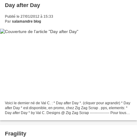
Day after Day
Publié le 27/01/2012 à 15:33
Par
salamandre blog
Voici le dernier né de Val C. : * Day after Day *. (cliquer pour agrandir) * Day
after Day * est disponible, en promo, chez Zig Zag Scrap . pps, elements: *
Day after Day * by Val C. Designs @ Zig Zag Scrap ---------------- Pour tous
vos gentils mots...
Fragility