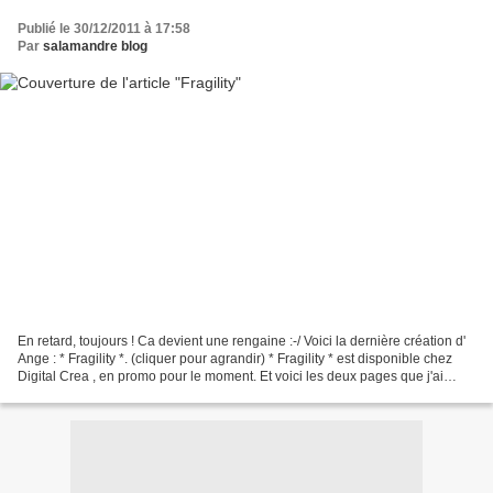
Publié le 30/12/2011 à 17:58
Par
salamandre blog
En retard, toujours ! Ca devient une rengaine :-/ Voici la dernière création d'
Ange : * Fragility *. (cliquer pour agrandir) * Fragility * est disponible chez
Digital Crea , en promo pour le moment. Et voici les deux pages que j'ai
faites avec * Fragility...